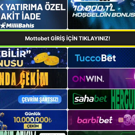
Mottobet GİRİŞ İÇİN TIKLAYINIZ!