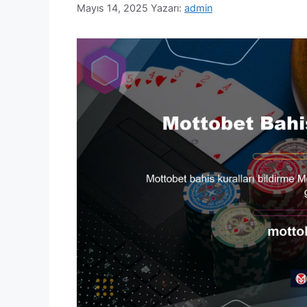
Mayıs 14, 2025
Yazarı:
admin