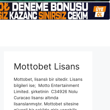
Mottobet Lisans
Mottobet, lisanslı bir sitedir. Lisans
bilgileri ise; Motto Entertainment
Limited. şirketinin C34926 Nolu
Curacao lisansı altında
lisanslanmıştır. Mottobet sitesine