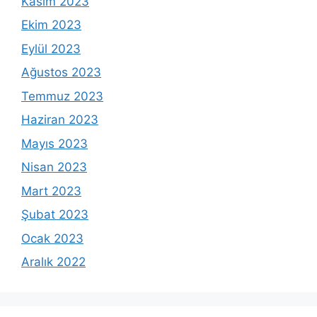
Kasım 2023
Ekim 2023
Eylül 2023
Ağustos 2023
Temmuz 2023
Haziran 2023
Mayıs 2023
Nisan 2023
Mart 2023
Şubat 2023
Ocak 2023
Aralık 2022