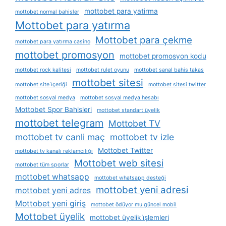
mottobet para yatirma
mottobet normal bahisler
Mottobet para yatırma
Mottobet para çekme
mottobet para yatırma casino
mottobet promosyon
mottobet promosyon kodu
mottobet rock kalitesi
mottobet rulet oyunu
mottobet sanal bahis takas
mottobet sitesi
mottobet site i̇çeriği
mottobet sitesi twitter
mottobet sosyal medya
mottobet sosyal medya hesabı
Mottobet Spor Bahisleri
mottobet standart üyelik
mottobet telegram
Mottobet TV
mottobet tv canli maç
mottobet tv izle
Mottobet Twitter
mottobet tv kanalı reklamcılığı
Mottobet web sitesi
mottobet tüm sporlar
mottobet whatsapp
mottobet whatsapp desteği
mottobet yeni adresi
mottobet yeni adres
Mottobet yeni giriş
mottobet ödüyor mu güncel mobil
Mottobet üyelik
mottobet üyelik i̇şlemleri