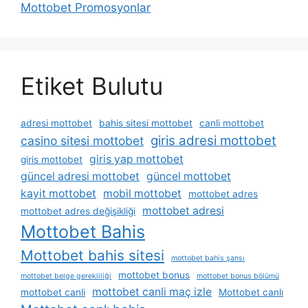
Mottobet Promosyonlar
Etiket Bulutu
adresi mottobet
bahis sitesi mottobet
canli mottobet
giris adresi mottobet
casino sitesi mottobet
giris yap mottobet
giris mottobet
güncel adresi mottobet
güncel mottobet
kayit mottobet
mobil mottobet
mottobet adres
mottobet adresi
mottobet adres değişikliği
Mottobet Bahis
Mottobet bahis sitesi
mottobet bahis şansı
mottobet bonus
mottobet belge gerekliliği
mottobet bonus bölümü
mottobet canli maç izle
mottobet canli
Mottobet canlı