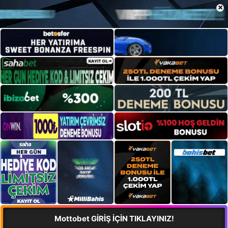
×
Mottobet GİRİŞ İÇİN TIKLAYINIZ!