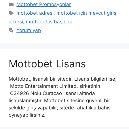
Kategoriler
Mottobet Promosyonlar
Etiketler
mottobet adresi
,
mottobet i̇çin mevcut giriş
adresi
,
mottobet i̇ş başında
Yorum yap
Mottobet Lisans
Mottobet, lisanslı bir sitedir. Lisans bilgileri ise;
Motto Entertainment Limited. şirketinin
C34926 Nolu Curacao lisansı altında
lisanslanmıştır. Mottobet sitesine güvenli bir
şekilde giriş yapabilir, sitede rahatlıkla bahis
oynayabilirsiniz.