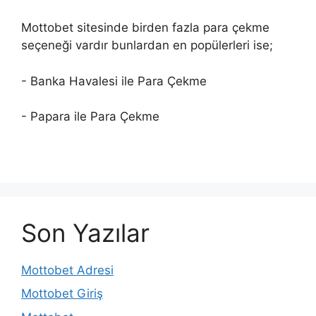
Mottobet sitesinde birden fazla para çekme
seçeneği vardır bunlardan en popülerleri ise;
- Banka Havalesi ile Para Çekme
- Papara ile Para Çekme
Son Yazılar
Mottobet Adresi
Mottobet Giriş