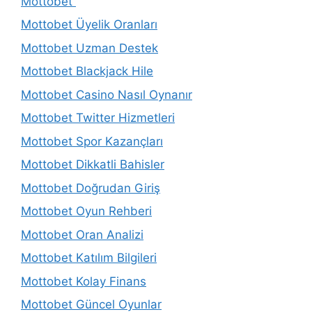
Mottobet
Mottobet Üyelik Oranları
Mottobet Uzman Destek
Mottobet Blackjack Hile
Mottobet Casino Nasıl Oynanır
Mottobet Twitter Hizmetleri
Mottobet Spor Kazançları
Mottobet Dikkatli Bahisler
Mottobet Doğrudan Giriş
Mottobet Oyun Rehberi
Mottobet Oran Analizi
Mottobet Katılım Bilgileri
Mottobet Kolay Finans
Mottobet Güncel Oyunlar