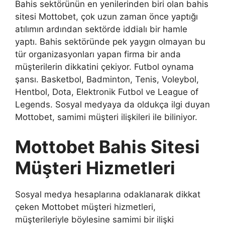
Bahis sektörünün en yenilerinden biri olan bahis
sitesi Mottobet, çok uzun zaman önce yaptığı
atılımın ardından sektörde iddialı bir hamle
yaptı. Bahis sektöründe pek yaygın olmayan bu
tür organizasyonları yapan firma bir anda
müşterilerin dikkatini çekiyor. Futbol oynama
şansı. Basketbol, ​​Badminton, Tenis, Voleybol,
Hentbol, ​​Dota, Elektronik Futbol ve League of
Legends. Sosyal medyaya da oldukça ilgi duyan
Mottobet, samimi müşteri ilişkileri ile biliniyor.
Mottobet Bahis Sitesi
Müşteri Hizmetleri
Sosyal medya hesaplarına odaklanarak dikkat
çeken Mottobet müşteri hizmetleri,
müşterileriyle böylesine samimi bir ilişki