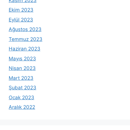
Kasım 2023
Ekim 2023
Eylül 2023
Ağustos 2023
Temmuz 2023
Haziran 2023
Mayıs 2023
Nisan 2023
Mart 2023
Şubat 2023
Ocak 2023
Aralık 2022