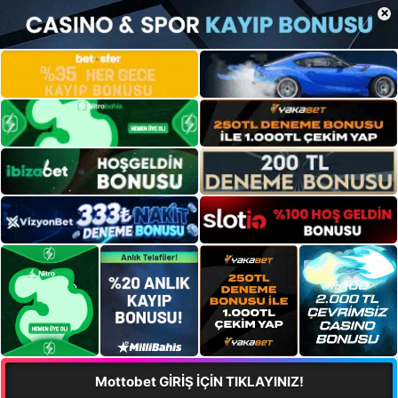
×
Mottobet GİRİŞ İÇİN TIKLAYINIZ!