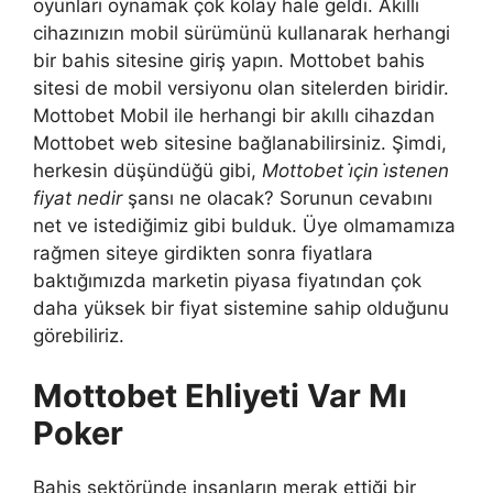
oyunları oynamak çok kolay hale geldi. Akıllı
cihazınızın mobil sürümünü kullanarak herhangi
bir bahis sitesine giriş yapın. Mottobet bahis
sitesi de mobil versiyonu olan sitelerden biridir.
Mottobet Mobil ile herhangi bir akıllı cihazdan
Mottobet web sitesine bağlanabilirsiniz. Şimdi,
herkesin düşündüğü gibi,
Mottobet i̇çin i̇stenen
fiyat nedir
şansı ne olacak? Sorunun cevabını
net ve istediğimiz gibi bulduk. Üye olmamamıza
rağmen siteye girdikten sonra fiyatlara
baktığımızda marketin piyasa fiyatından çok
daha yüksek bir fiyat sistemine sahip olduğunu
görebiliriz.
Mottobet Ehliyeti Var Mı
Poker
Bahis sektöründe insanların merak ettiği bir